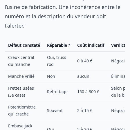
l’usine de fabrication. Une incohérence entre le
numéro et la description du vendeur doit
t’alerter.
Défaut constaté
Réparable ?
Coût indicatif
Verdict
Creux central
Oui, truss
0 à 40 €
Négociab
du manche
rod
Manche vrillé
Non
aucun
Éliminato
Frettes usées
Selon pri
Refrettage
150 à 300 €
(3e case)
de la bas
Potentiomètre
Souvent
2 à 15 €
Négociab
qui crache
Embase jack
Oui
5 à 20 €
Négociab