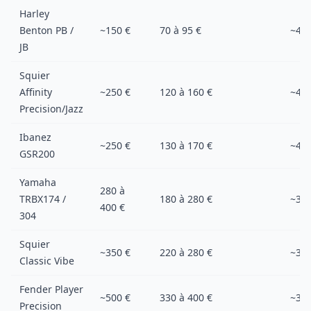
Harley
Benton PB /
~150 €
70 à 95 €
~45
JB
Squier
Affinity
~250 €
120 à 160 €
~45
Precision/Jazz
Ibanez
~250 €
130 à 170 €
~40
GSR200
Yamaha
280 à
TRBX174 /
180 à 280 €
~35
400 €
304
Squier
~350 €
220 à 280 €
~30
Classic Vibe
Fender Player
~500 €
330 à 400 €
~30
Precision