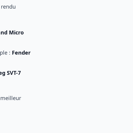
e rendu
and Micro
ple :
Fender
g SVT-7
 meilleur