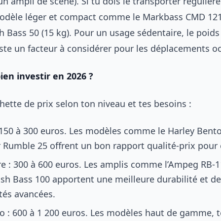
un ampli de scène). Si tu dois le transporter régulièr
modèle léger et compact comme le Markbass CMD 121
h Bass 50 (15 kg). Pour un usage sédentaire, le poid
ste un facteur à considérer pour les déplacements o
en investir en 2026 ?
hette de prix selon ton niveau et tes besoins :
 150 à 300 euros. Les modèles comme le Harley Bent
r Rumble 25 offrent un bon rapport qualité-prix pou
re : 300 à 600 euros. Les amplis comme l’Ampeg RB-
sh Bass 100 apportent une meilleure durabilité et d
tés avancées.
o : 600 à 1 200 euros. Les modèles haut de gamme, t