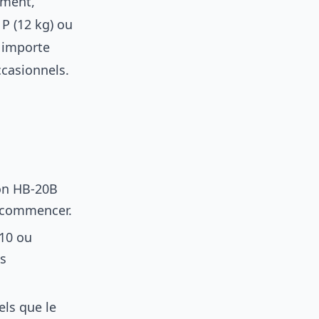
ement,
P (12 kg) ou
s importe
ccasionnels.
on HB-20B
r commencer.
110 ou
es
els que le