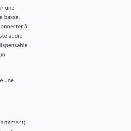
ur une
a basse,
 connecter à
iste audio
dispensable
’un
me une
partement)