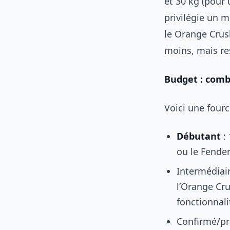
et 30 kg (pour 
privilégie un 
le Orange Crus
moins, mais re
Budget : combi
Voici une fourc
Débutant
:
ou le Fende
Intermédiai
l’Orange Cru
fonctionnali
Confirmé/pr