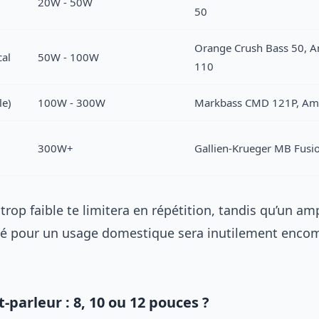
20W - 50W
50
Orange Crush Bass 50, 
cal
50W - 100W
110
le)
100W - 300W
Markbass CMD 121P, Am
300W+
Gallien-Krueger MB Fusi
rop faible te limitera en répétition, tandis qu’un amp
é pour un usage domestique sera inutilement encom
t-parleur : 8, 10 ou 12 pouces ?