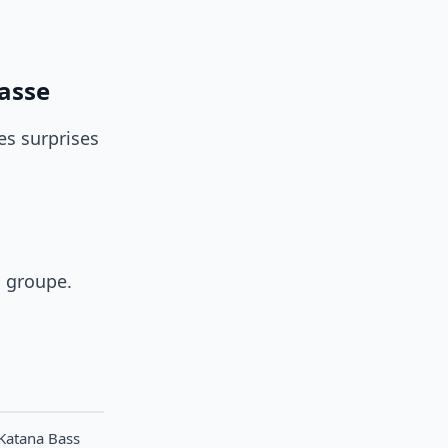
basse
es surprises
n groupe.
Katana Bass