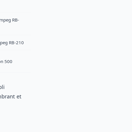
Ampeg RB-
peg RB-210
on 500
li
brant et