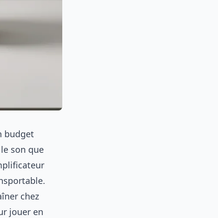
on budget
 le son que
plificateur
ansportable.
aîner chez
ur jouer en