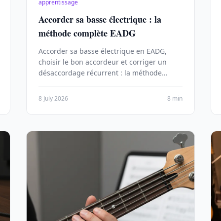
apprentissage
Accorder sa basse électrique : la
méthode complète EADG
Accorder sa basse électrique en EADG,
choisir le bon accordeur et corriger un
désaccordage récurrent : la méthode
complète pas à pas, du débutant au drop
D.
8 July 2026
8 min