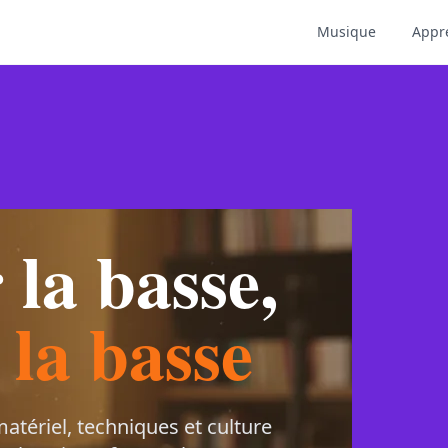
Musique
Appr
 la basse,
 la basse
atériel, techniques et culture