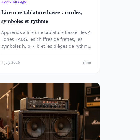
apprentissage
Lire une tablature basse : cordes,
symboles et rythme
Apprends à lire une tablature basse : les 4
lignes EADG, les chiffres de frettes, les
symboles h, p, /, b et les pièges de rythme.
Méthode pas à pas.
1 July 2026
8 min