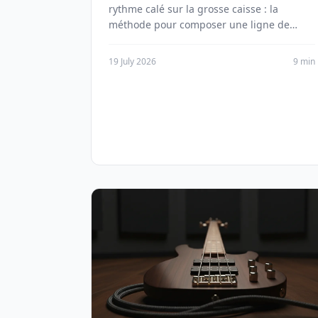
rythme calé sur la grosse caisse : la
méthode pour composer une ligne de
basse qui tient debout, style par style.
19 July 2026
9 min