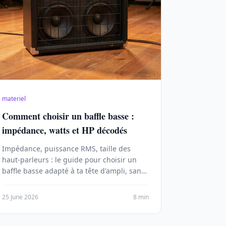
materiel
Comment choisir un baffle basse :
impédance, watts et HP décodés
Impédance, puissance RMS, taille des
haut-parleurs : le guide pour choisir un
baffle basse adapté à ta tête d'ampli, sans
flinguer ton matériel ni ton son.
25 June 2026
8 min